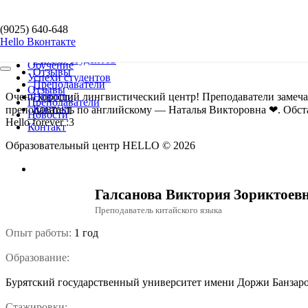
Перейти к содержимому
(9025) 640-648
(9025) 640-648
Меню
Hello Вконтакте
Hello Вконтакте
навигации
Обучение
Успехи студентов
Обучение
Отзывы
Меню
Успехи студентов
навигации
Преподаватели
Отзывы
Очень хороший лингвистический центр! Преподаватели замечат
Новости
Преподаватели
Контакт
преподаватель по английскому — Наталья Викторовна ❤. Обста
Новости
Hello forever :3
Контакт
Образовательный центр HELLO © 2026
(9025) 640-648
Галсанова Виктория Зориктоев
Преподаватель китайского языка
Опыт работы:
1 год
Образование:
Бурятский государственный университет имени Доржи Банзар
Стажировки: