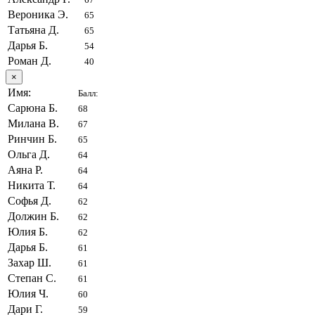
Вероника Э.
65
Татьяна Д.
65
Дарья Б.
54
Роман Д.
40
×
Имя:
Балл:
Сарюна Б.
68
Милана В.
67
Ринчин Б.
65
Ольга Д.
64
Аяна Р.
64
Никита Т.
64
Софья Д.
62
Должин Б.
62
Юлия Б.
62
Дарья Б.
61
Захар Ш.
61
Степан С.
61
Юлия Ч.
60
Дари Г.
59