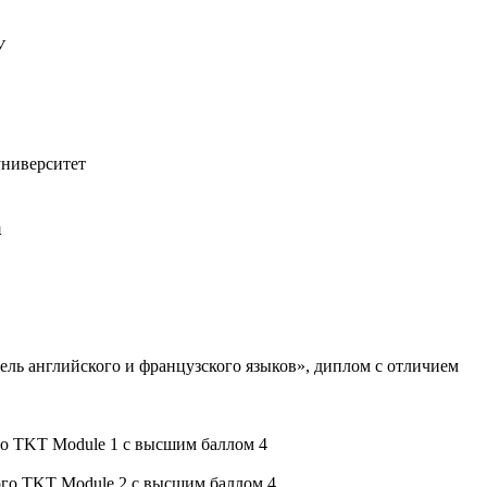
У
университет
а
ель английского и французского языков», диплом с отличием
го TKT Module 1 с высшим баллом 4
го TKT Module 2 с высшим баллом 4