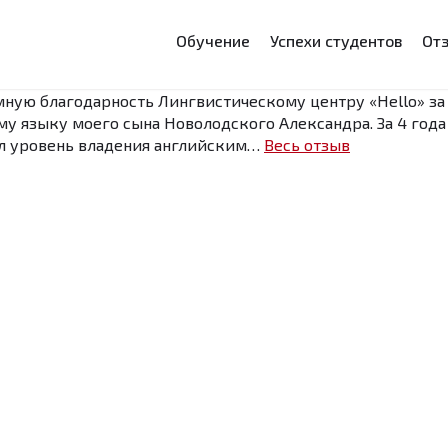
Обучение
Успехи студентов
От
мную благодарность Лингвистическому центру «Hello» за
у языку моего сына Новолодского Александра. За 4 года
л уровень владения английским…
Весь отзыв