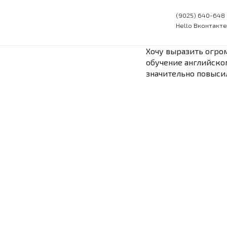
(9025) 640-648
Hello Вконтакте
Перейти
к
содержимому
Хочу выразить огро
обучение английском
значительно повыси