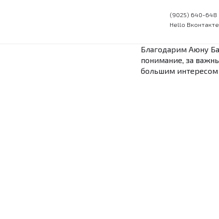
(9025) 640-648
Hello Вконтакте
Перейти
к
содержимому
Благодарим Аюну Баи
понимание, за важны
большим интересом