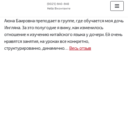
(9025) 640-648
Hello Вконтакте
Перейти
Аюна Баировна преподает в группе, где обучается моя дочь
к
Ингляна. За это полугодие я вижу, как изменилось
содержимому
отношение к изучению китайского языка у дочери. Ей очень
нравятся занятия, на уроках все конкретно,
структурированно, динамично…
Весь отзыв