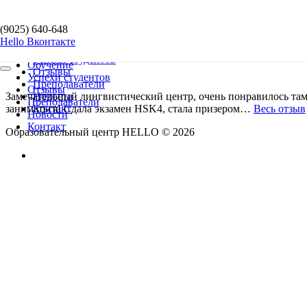
Перейти к содержимому
(9025) 640-648
(9025) 640-648
Меню
Hello Вконтакте
Hello Вконтакте
навигации
Обучение
Успехи студентов
Обучение
Отзывы
Меню
Успехи студентов
навигации
Преподаватели
Отзывы
Замечательный лингвистический центр, очень понравилось там
Новости
Преподаватели
заниматься! Сдала экзамен HSK4, стала призером…
Контакт
Весь отзыв
Новости
Контакт
Образовательный центр HELLO © 2026
(9025) 640-648