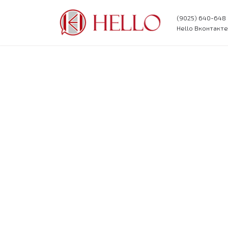
(9025) 640-648
Перейти
Hello Вконтакте
к
содержимому