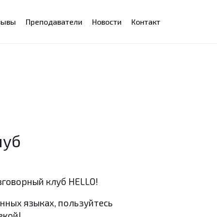
зывы
Преподаватели
Новости
Контакт
луб
зговорный клуб HELLO!
нных языках, пользуйтесь
екой!